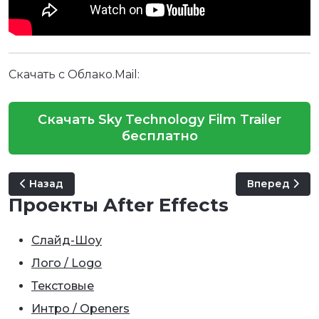
Скачать с Облако.Mail:
Скачать Sky Technology Film Trailer
бесплатно
Предыдущий: Graboid Screens
Следующий: A
Назад
Вперед
Проекты After Effects
Слайд-Шоу
Лого / Logo
Текстовые
Интро / Openers