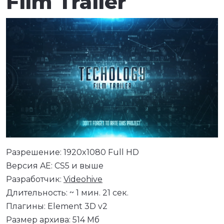
Film Trailer
Разрешение: 1920x1080 Full HD
Версия AE: CS5 и выше
Разработчик:
Videohive
Длительность: ~ 1 мин. 21 сек.
Плагины: Element 3D v2
Размер архива: 514 Мб