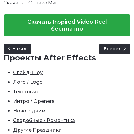
Скачать с Облако.Mail:
Скачать Inspired Video Reel
бесплатно
Предыдущий: Liquid Parallax - Slideshow Opener
Следующий: 
Назад
Вперед
Проекты After Effects
Слайд-Шоу
Лого / Logo
Текстовые
Интро / Openers
Новогодние
Свадебные / Романтика
Другие Праздники