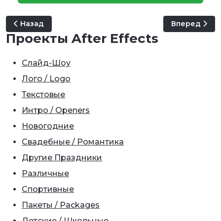
Предыдущий: Wordle
Следующий: 
Назад
Вперед
Проекты After Effects
Слайд-Шоу
Лого / Logo
Текстовые
Интро / Openers
Новогодние
Свадебные / Романтика
Другие Праздники
Различные
Спортивные
Пакеты / Packages
Детские / Школьные