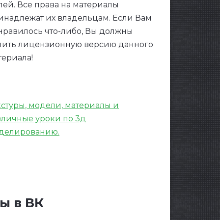
лей. Все права на материалы
инадлежат их владельцам. Если Вам
нравилось что-либо, Вы должны
пить лицензионную версию данного
териала!
кстуры, модели, материалы и
зличные уроки по 3д
делированию.
ы в ВК