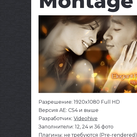
Montage
Разрешение: 1920x1080 Full HD
Версия AE: CS4 и выше
Разработчик:
Videohive
Заполнители: 12, 24 и 36 фото
Плагины: не требуются (Pre-rendered)