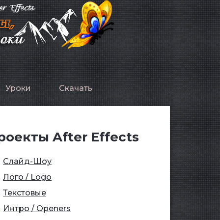
Уроки
Скачать
роекты After Effects
Слайд-Шоу
Лого / Logo
Текстовые
Интро / Openers