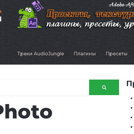
P
Треки AudioJungle
Плагины
Пресеты
П
Photo