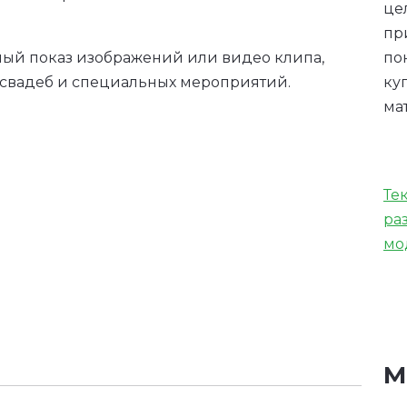
це
пр
по
ый показ изображений или видео клипа,
ку
свадеб и специальных мероприятий.
ма
Те
ра
мо
М