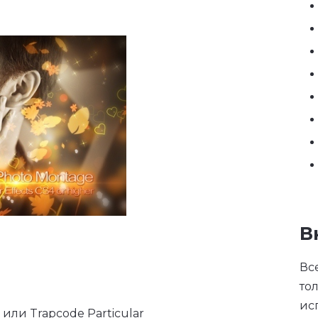
В
Вс
то
ис
 или Trapcode Particular