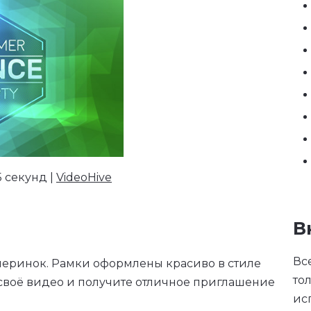
5 секунд |
VideoHive
В
Вс
черинок. Рамки оформлены красиво в стиле
то
 своё видео и получите отличное приглашение
ис