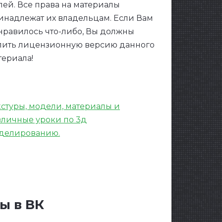
лей. Все права на материалы
инадлежат их владельцам. Если Вам
нравилось что-либо, Вы должны
пить лицензионную версию данного
териала!
кстуры, модели, материалы и
зличные уроки по 3д
делированию.
ы в ВК
eshow