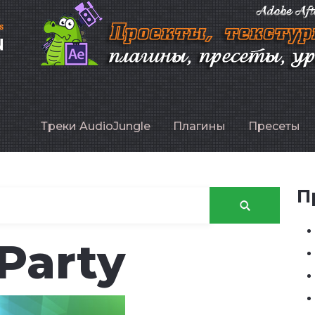
P
Треки AudioJungle
Плагины
Пресеты
П
Party