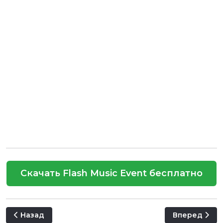
Скачать Flash Music Event бесплатно
Предыдущий: Cinematic Trailer
Следующий: P
Назад
Вперед