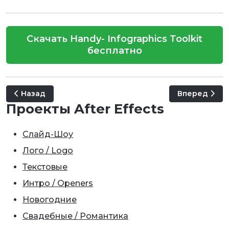
Скачать Handy- Infographics Toolkit
бесплатно
Предыдущий: Infographic Unique Lists
Следующий: C
Назад
Вперед
Проекты After Effects
Слайд-Шоу
Лого / Logo
Текстовые
Интро / Openers
Новогодние
Свадебные / Романтика