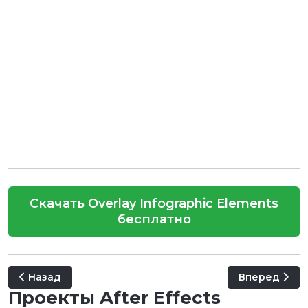
Скачать Overlay Infographic Elements
бесплатно
Предыдущий: Infographic Graphs Toolkits
Следующий: F
Назад
Вперед
Проекты After Effects