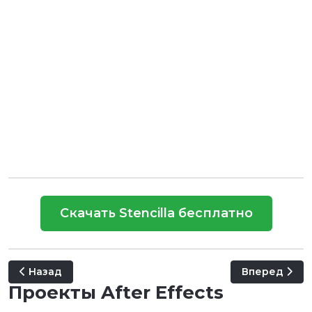
Скачать Stencilla бесплатно
Предыдущий: Zero Trailer
Следующий: A
Назад
Вперед
Проекты After Effects