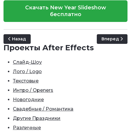
Скачать New Year Slideshow
бесплатно
Предыдущий: New Year Slideshow - Merry Christmas
Следующий: C
Назад
Вперед
Проекты After Effects
Слайд-Шоу
Лого / Logo
Текстовые
Интро / Openers
Новогодние
Свадебные / Романтика
Другие Праздники
Различные