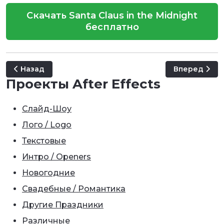
Скачать Santa Claus in the Midnight
бесплатно
Предыдущий: Merry Christmas and Happy New Year
Следующий: E
Назад
Вперед
Проекты After Effects
Слайд-Шоу
Лого / Logo
Текстовые
Интро / Openers
Новогодние
Свадебные / Романтика
Другие Праздники
Различные