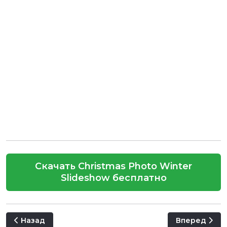
Скачать Christmas Photo Winter
Slideshow бесплатно
Предыдущий: Christmas Design Titles for After Effects
Следующий: C
Назад
Вперед