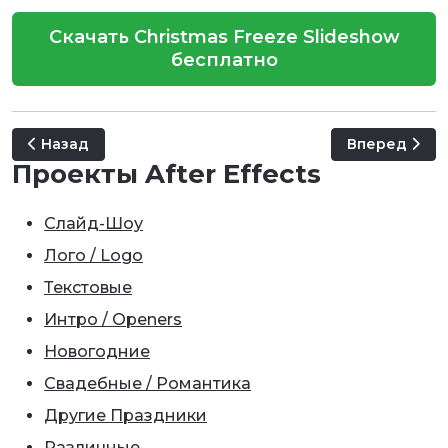
Скачать Christmas Freeze Slideshow
бесплатно
Предыдущий: New Year Stories
Следующий: M
Назад
Вперед
Проекты After Effects
Слайд-Шоу
Лого / Logo
Текстовые
Интро / Openers
Новогодние
Свадебные / Романтика
Другие Праздники
Различные