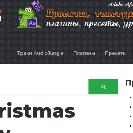
P
Треки AudioJungle
Плагины
Пресеты
П
ristmas