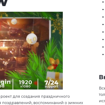
w
В
Вс
то
 проект для создания праздничного
ис
я поздравлений, воспоминаний о зимних