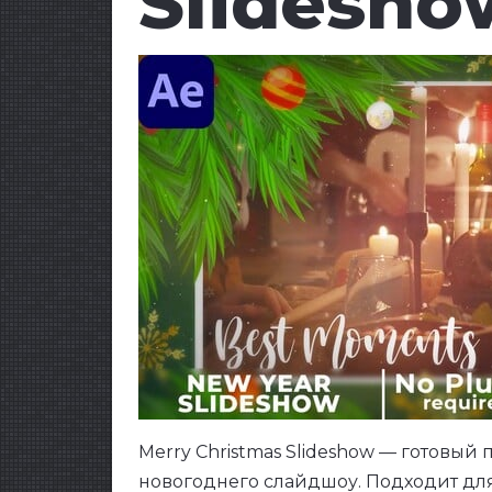
Slidesho
Merry Christmas Slideshow — готовый
новогоднего слайдшоу. Подходит дл