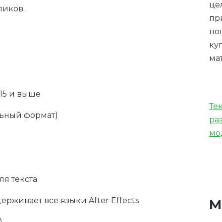
це
ликов.
пр
по
ку
ма
015 и выше
Те
льный формат)
ра
мо
ля текста
живает все языки After Effects
М
)