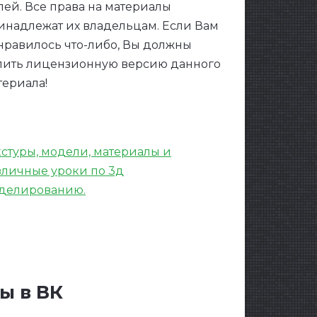
лей. Все права на материалы
инадлежат их владельцам. Если Вам
нравилось что-либо, Вы должны
пить лицензионную версию данного
териала!
кстуры, модели, материалы и
зличные уроки по 3д
делированию.
ы в ВК