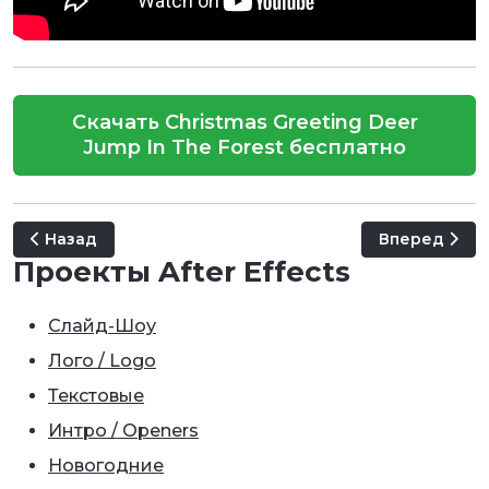
Скачать Christmas Greeting Deer
Jump In The Forest бесплатно
Предыдущий: Christmas Lights
Следующий: S
Назад
Вперед
Проекты After Effects
Слайд-Шоу
Лого / Logo
Текстовые
Интро / Openers
Новогодние