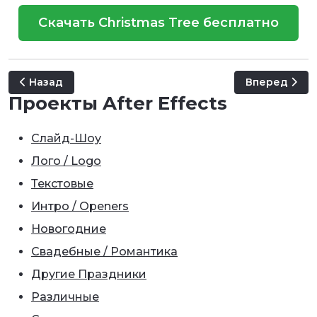
Скачать Christmas Tree бесплатно
Предыдущий: Happy New Year Wishes
Следующий: 
Назад
Вперед
Проекты After Effects
Слайд-Шоу
Лого / Logo
Текстовые
Интро / Openers
Новогодние
Свадебные / Романтика
Другие Праздники
Различные