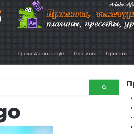
P
Треки AudioJungle
Плагины
Пресеты
П
go