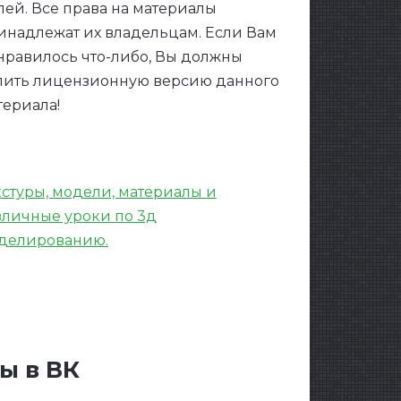
лей. Все права на материалы
инадлежат их владельцам. Если Вам
нравилось что-либо, Вы должны
пить лицензионную версию данного
териала!
кстуры, модели, материалы и
зличные уроки по 3д
делированию.
ears Party
ы в ВК