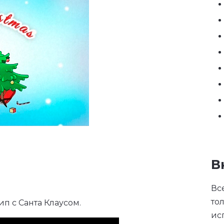
В
Вс
то
п с Санта Клаусом.
ис