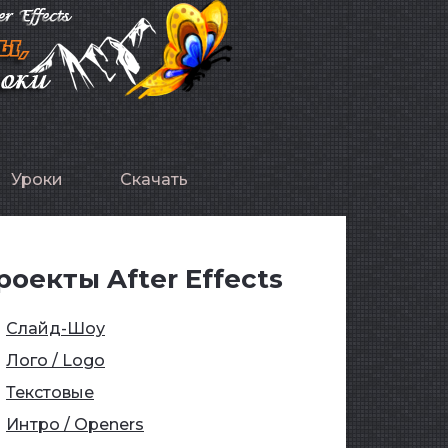
Уроки
Скачать
роекты After Effects
Слайд-Шоу
Лого / Logo
Текстовые
Интро / Openers