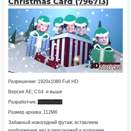
Christmas Card (796713)
Разрешение:
1920x1080 Full HD
Версия AE: CS4 и выше
Разработчик:
RevoStock
Размер архива: 112Мб
Забавный новогодний футаж, вставляем
изображения лиц в персонажей и получаем