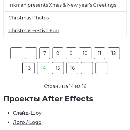
Inkman presents Xmas & New year's Greetings
Christmas Photos
Christmas Festive Fun
7
8
9
10
11
12
13
14
15
16
Страница 14 из 16
Проекты After Effects
Слайд-Шоу
Лого / Logo