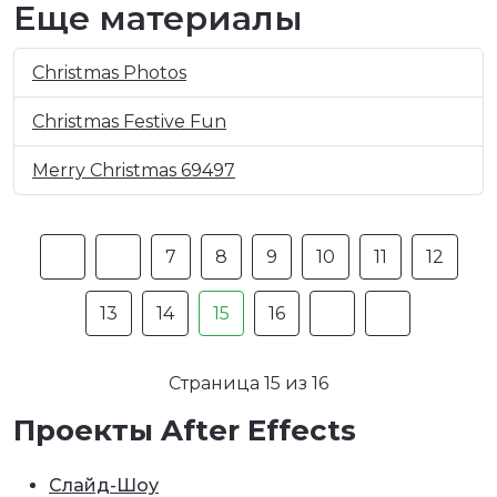
Еще материалы
Christmas Photos
Christmas Festive Fun
Merry Christmas 69497
7
8
9
10
11
12
13
14
15
16
Страница 15 из 16
Проекты After Effects
Слайд-Шоу