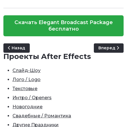
Скачать Elegant Broadcast Package
бесплатно
Предыдущий: Broadcast Design Fx One
Следующий: C
Назад
Вперед
Проекты After Effects
Слайд-Шоу
Лого / Logo
Текстовые
Интро / Openers
Новогодние
Свадебные / Романтика
Другие Праздники