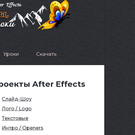
Уроки
Скачать
роекты After Effects
Слайд-Шоу
Лого / Logo
Текстовые
Интро / Openers