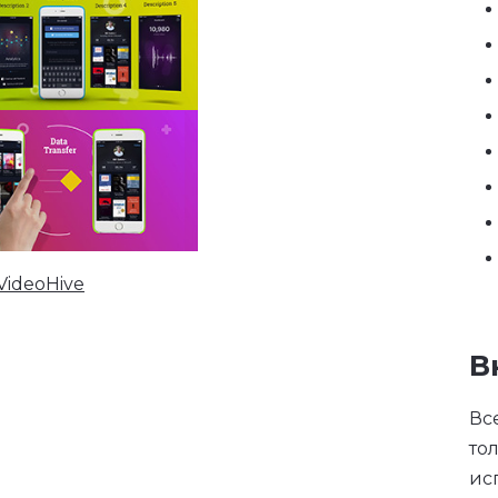
VideoHive
В
Вс
то
ис