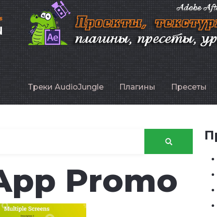
P
Треки AudioJungle
Плагины
Пресеты
П
 App Promo