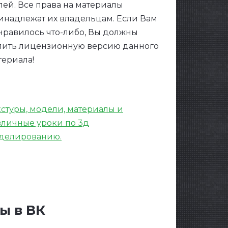
лей. Все права на материалы
инадлежат их владельцам. Если Вам
нравилось что-либо, Вы должны
пить лицензионную версию данного
териала!
кстуры, модели, материалы и
зличные уроки по 3д
делированию.
Spectrum Music Visualizer
ы в ВК