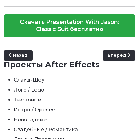
Скачать Presentation With Jason:
Classic Suit бесплатно
Предыдущий: Presentation With Cathy: Office Uniform
Следующий: T
Назад
Вперед
Проекты After Effects
Слайд-Шоу
Лого / Logo
Текстовые
Интро / Openers
Новогодние
Свадебные / Романтика