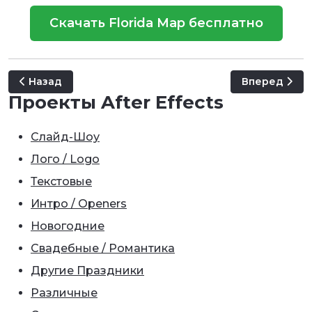
Скачать Florida Map бесплатно
Предыдущий: Funny Squad Bundle
Следующий: Mi
Назад
Вперед
Проекты After Effects
Слайд-Шоу
Лого / Logo
Текстовые
Интро / Openers
Новогодние
Свадебные / Романтика
Другие Праздники
Различные