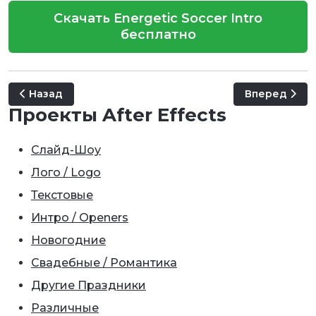
Скачать Energetic Soccer Intro
бесплатно
Предыдущий: Euro Soccer 2020
Следующий: L
Назад
Вперед
Проекты After Effects
Слайд-Шоу
Лого / Logo
Текстовые
Интро / Openers
Новогодние
Свадебные / Романтика
Другие Праздники
Различные