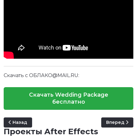
Скачать с ОБЛАКО@MAIL.RU:
Скачать Wedding Package
бесплатно
Предыдущий: Paper Wedding Opening
Следующий: E
Назад
Вперед
Проекты After Effects