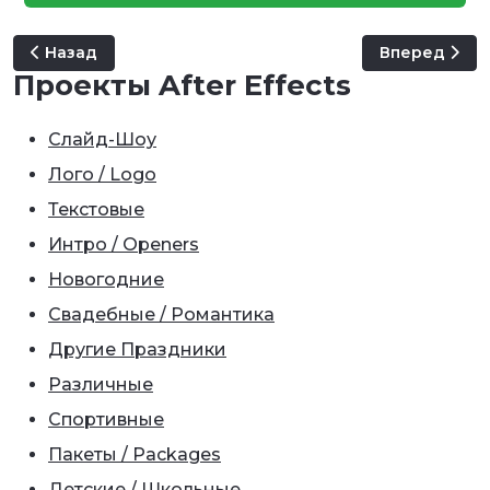
Предыдущий: Tree of Love Book
Следующий: V
Назад
Вперед
Проекты After Effects
Слайд-Шоу
Лого / Logo
Текстовые
Интро / Openers
Новогодние
Свадебные / Романтика
Другие Праздники
Различные
Спортивные
Пакеты / Packages
Детские / Школьные