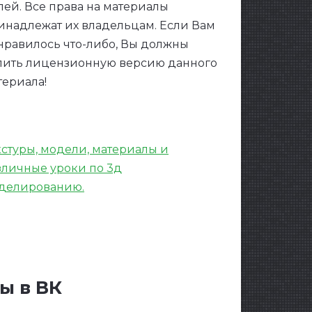
лей. Все права на материалы
инадлежат их владельцам. Если Вам
нравилось что-либо, Вы должны
пить лицензионную версию данного
териала!
кстуры, модели, материалы и
зличные уроки по 3д
делированию.
ы в ВК