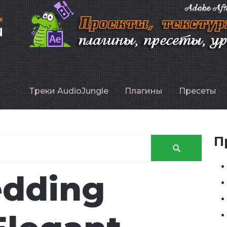
P
Треки AudioJungle
Плагины
Пресеты
П
edding