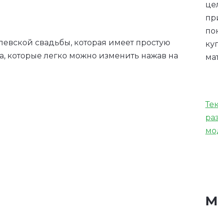
це
пр
по
евской свадьбы, которая имеет простую
ку
та, которые легко можно изменить нажав на
ма
Те
ра
мо
М