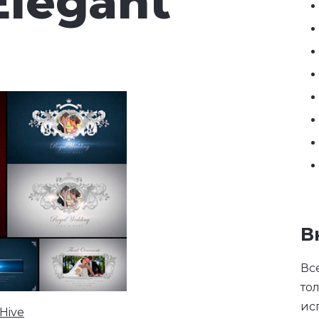
Elegant
В
Вс
то
ис
Hive