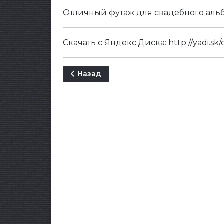
Отличный футаж для свадебного аль
Скачать с Яндекс.Диска:
http://yadi.s
Предыдущий: Autumn Wedding Element
Назад