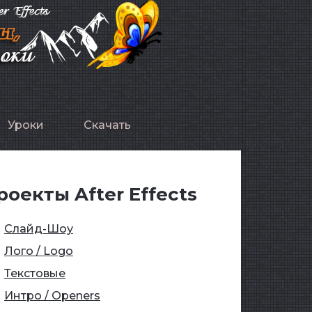
Уроки
Скачать
роекты After Effects
Слайд-Шоу
Лого / Logo
Текстовые
Интро / Openers