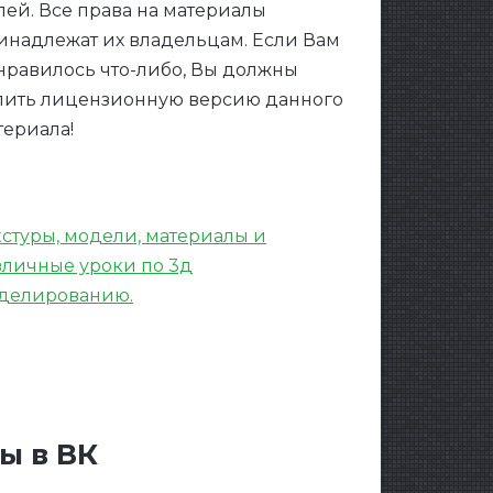
лей. Все права на материалы
инадлежат их владельцам. Если Вам
нравилось что-либо, Вы должны
пить лицензионную версию данного
териала!
y Models Photos Videos MediaBook HD
кстуры, модели, материалы и
зличные уроки по 3д
делированию.
ы в ВК