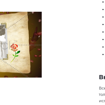
В
Вс
то
ис