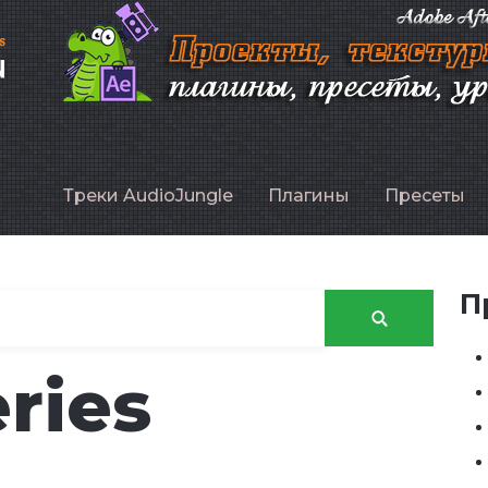
P
Треки AudioJungle
Плагины
Пресеты
П
ries