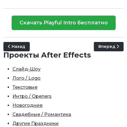
Скачать Playful Intro бесплатно
Предыдущий: Ribbons Logo
Следующий: F
Назад
Вперед
Проекты After Effects
Слайд-Шоу
Лого / Logo
Текстовые
Интро / Openers
Новогодние
Свадебные / Романтика
Другие Праздники