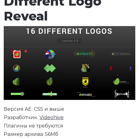
Different Logo
Reveal
Версия AE: CS5 и выше
Разработчик:
Videohive
Плагины не требуются
Размер архива: 56Мб