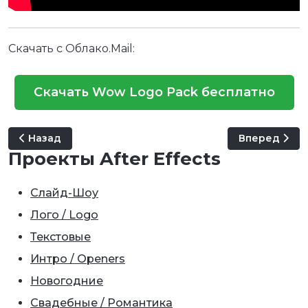
Скачать с Облако.Mail:
Скачать Wow Logo Pack бесплатно
Предыдущий: Ramadan Logo Pack 2
Следующий: L
Назад
Вперед
Проекты After Effects
Слайд-Шоу
Лого / Logo
Текстовые
Интро / Openers
Новогодние
Свадебные / Романтика