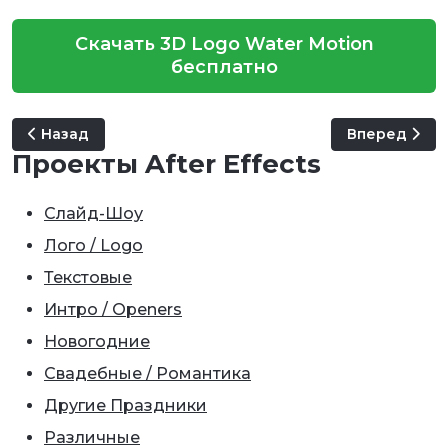
Скачать 3D Logo Water Motion
бесплатно
Предыдущий: Robotic Hands
Следующий: F
Назад
Вперед
Проекты After Effects
Слайд-Шоу
Лого / Logo
Текстовые
Интро / Openers
Новогодние
Свадебные / Романтика
Другие Праздники
Различные