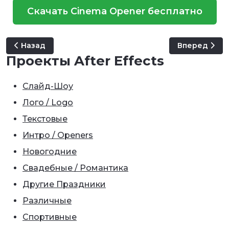
Скачать Cinema Opener бесплатно
Предыдущий: Dark Circles Logo Reveal
Следующий: 
Назад
Вперед
Проекты After Effects
Слайд-Шоу
Лого / Logo
Текстовые
Интро / Openers
Новогодние
Свадебные / Романтика
Другие Праздники
Различные
Спортивные