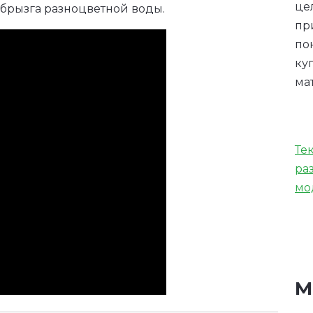
це
 брызга разноцветной воды.
пр
по
ку
ма
Те
ра
мо
М