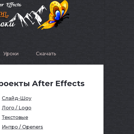
Уроки
Скачать
роекты After Effects
Слайд-Шоу
Лого / Logo
Текстовые
Интро / Openers