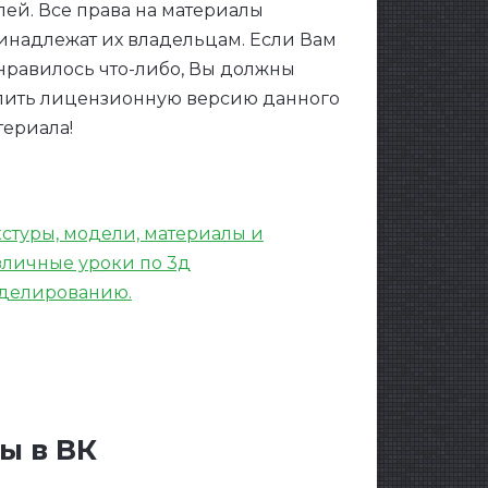
лей. Все права на материалы
инадлежат их владельцам. Если Вам
нравилось что-либо, Вы должны
пить лицензионную версию данного
териала!
кстуры, модели, материалы и
зличные уроки по 3д
делированию.
ы в ВК