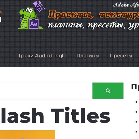
P
Треки AudioJungle
Плагины
Пресеты
П
lash Titles