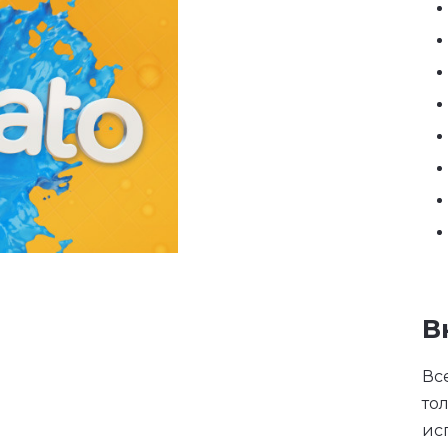
В
Вс
то
ис