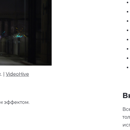
. |
VideoHive
В
м эффектом.
Вс
то
ис