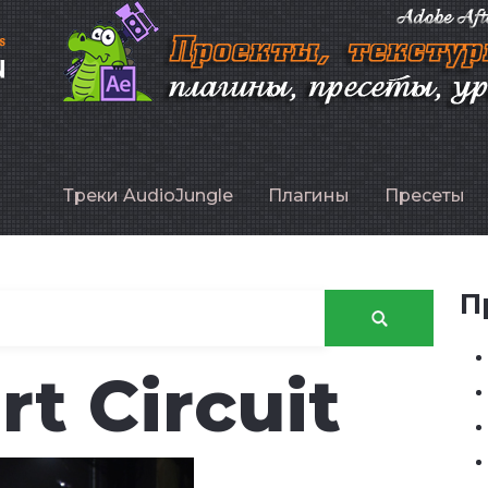
P
Треки AudioJungle
Плагины
Пресеты
П
t Circuit