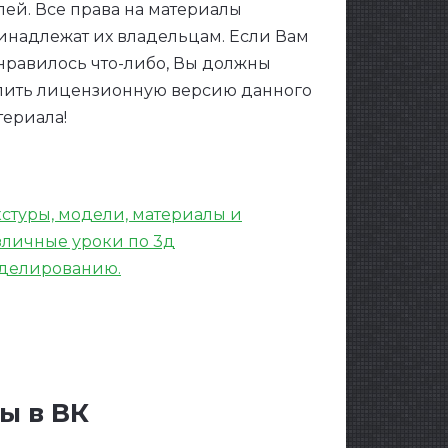
лей. Все права на материалы
инадлежат их владельцам. Если Вам
нравилось что-либо, Вы должны
пить лицензионную версию данного
териала!
кстуры, модели, материалы и
зличные уроки по 3д
делированию.
nt Ring Logo
ы в ВК