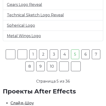
Gears Logo Reveal
Technical Sketch Logo Reveal
Spherical Logo
Metal Wings Logo
1
2
3
4
5
6
7
8
9
10
Страница 5 из 36
Проекты After Effects
Слайд-Шоу