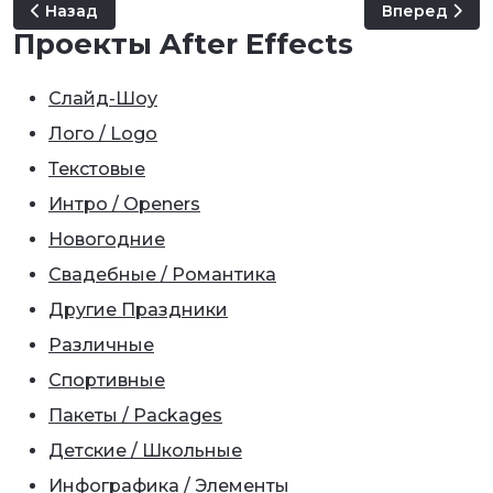
Предыдущий: Dynamic Typography - Pro Kit
Следующий: 
Назад
Вперед
Проекты After Effects
Слайд-Шоу
Лого / Logo
Текстовые
Интро / Openers
Новогодние
Свадебные / Романтика
Другие Праздники
Различные
Спортивные
Пакеты / Packages
Детские / Школьные
Инфографика / Элементы