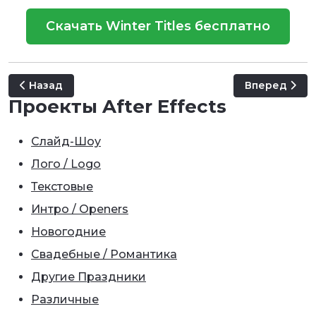
Скачать Winter Titles бесплатно
Предыдущий: Magic | Fairy Particles Titles
Следующий: C
Назад
Вперед
Проекты After Effects
Слайд-Шоу
Лого / Logo
Текстовые
Интро / Openers
Новогодние
Свадебные / Романтика
Другие Праздники
Различные