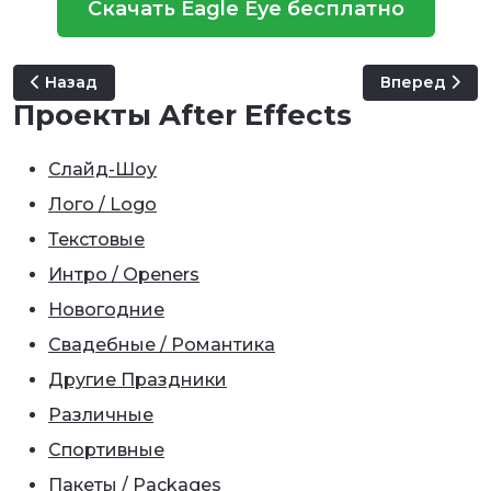
Скачать Eagle Eye бесплатно
Предыдущий: Sketch Valentine's Day
Следующий: O
Назад
Вперед
Проекты After Effects
Слайд-Шоу
Лого / Logo
Текстовые
Интро / Openers
Новогодние
Свадебные / Романтика
Другие Праздники
Различные
Спортивные
Пакеты / Packages