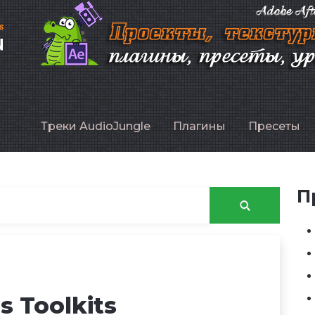
P
Треки AudioJungle
Плагины
Пресеты
П
s Toolkits