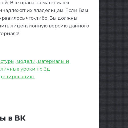
лей. Все права на материалы
инадлежат их владельцам. Если Вам
нравилось что-либо, Вы должны
пить лицензионную версию данного
териала!
кстуры, модели, материалы и
зличные уроки по 3д
делированию.
ы в ВК