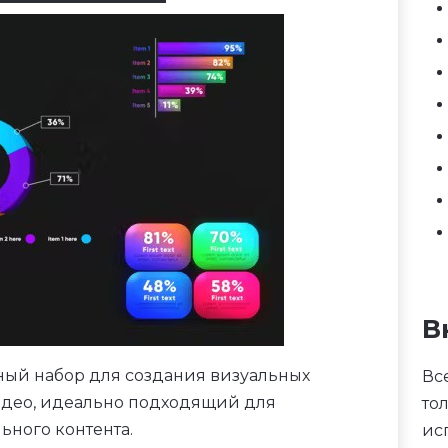
В
ый набор для создания визуальных
Вс
идео, идеально подходящий для
то
ьного контента.
ис