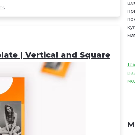
це
ts
пр
по
ку
ма
ate | Vertical and Square
Те
ра
мо
М