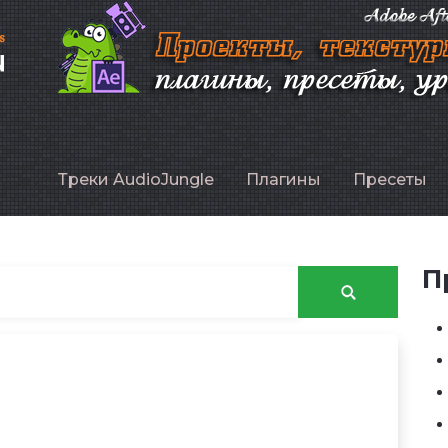
P
Треки AudioJungle
Плагины
Пресеты
П