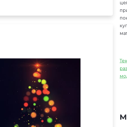
це
пр
по
ку
ма
Те
ра
мо
М