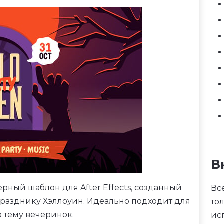
В
рный шаблон для After Effects, созданный
Вс
разднику Хэллоуин. Идеально подходит для
то
 тему вечеринок.
ис