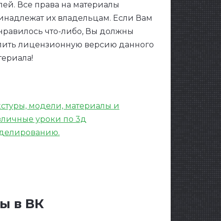
лей. Все права на материалы
инадлежат их владельцам. Если Вам
нравилось что-либо, Вы должны
пить лицензионную версию данного
териала!
кстуры, модели, материалы и
зличные уроки по 3д
делированию.
ы в ВК