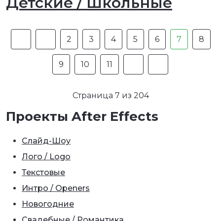
Детские / Школьные
2
3
4
5
6
7
8
9
10
11
Страница 7 из 204
Проекты After Effects
Слайд-Шоу
Лого / Logo
Текстовые
Интро / Openers
Новогодние
Свадебные / Романтика