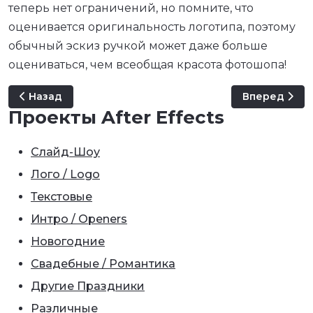
теперь нет ограничений, но помните, что
оценивается оригинальность логотипа, поэтому
обычный эскиз ручкой может даже больше
оцениваться, чем всеобщая красота фотошопа!
Предыдущий: Нам 4 года и Итоги конкурса
Следующий: И
Назад
Вперед
Проекты After Effects
Слайд-Шоу
Лого / Logo
Текстовые
Интро / Openers
Новогодние
Свадебные / Романтика
Другие Праздники
Различные