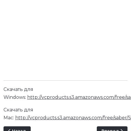
Скачать для
Windows:
http://vcproducts.s3.amazonaws.com/free/sa
Скачать для
Mac:
http://vcproducts.s3.amazonaws.com/free/saber/S
Предыдущий: Rowbyte Plexus 2.0.15
Следующий: Vi