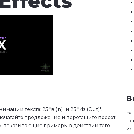
 Effects
В
ации текста: 25 "в (in)" и 25 "Из (Out)".
Вс
апечатайте предложение и перетащите пресет
то
цы показывающие примеры в действии того
ис