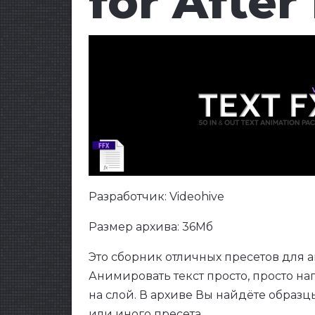
for After
Разработчик: Videohive
Размер архива: 36Мб
Это сборник отличных пресетов для аним
Анимировать текст просто, просто н
на слой. В архиве Вы найдёте образ
или иного пресета.