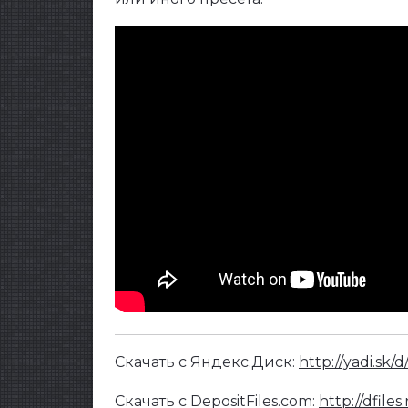
Скачать с Яндекс.Диск:
http://yadi.s
Скачать с DepositFiles.com:
http://dfiles