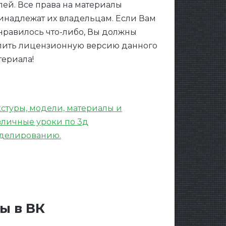
лей. Все права на материалы
инадлежат их владельцам. Если Вам
нравилось что-либо, Вы должны
пить лицензионную версию данного
териала!
кстуры, модели, материалы и
зличные уроки по 3д
делированию.
ы в ВК