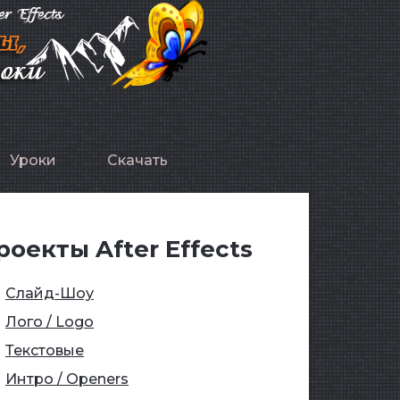
Уроки
Скачать
роекты After Effects
Слайд-Шоу
Лого / Logo
Текстовые
Интро / Openers