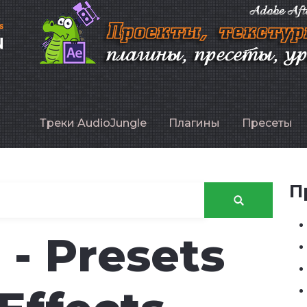
P
Треки AudioJungle
Плагины
Пресеты
П
1 - Presets