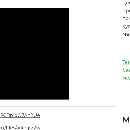
це
пр
по
ку
ма
Те
ра
мо
k/d/FCBploO7An2Ue
М
.ru/files/adcqjfz2w