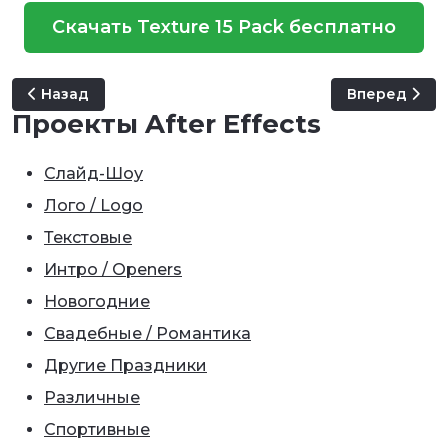
Скачать Texture 15 Pack бесплатно
Предыдущий: Texture Logo 4K
Следующий: 
Назад
Вперед
Проекты After Effects
Слайд-Шоу
Лого / Logo
Текстовые
Интро / Openers
Новогодние
Свадебные / Романтика
Другие Праздники
Различные
Спортивные