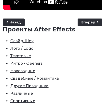
Предыдущий: After Effects Andrew Kramer (Урок 40: 3
Следующий: A
Назад
Вперед
Проекты After Effects
Слайд-Шоу
Лого / Logo
Текстовые
Интро / Openers
Новогодние
Свадебные / Романтика
Другие Праздники
Различные
Спортивные