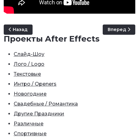
Предыдущий: After Effects Andrew Kramer (Урок 49: 
Следующий: A
Назад
Вперед
Проекты After Effects
Слайд-Шоу
Лого / Logo
Текстовые
Интро / Openers
Новогодние
Свадебные / Романтика
Другие Праздники
Различные
Спортивные