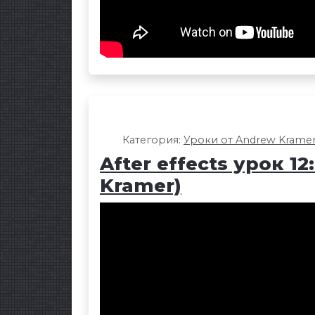
Категория:
Уроки от Andrew Krame
After effects урок 1
Kramer)