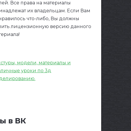
лей. Все права на материалы
инадлежат их владельцам. Если Вам
нравилось что-либо, Вы должны
пить лицензионную версию данного
териала!
кстуры, модели, материалы и
зличные уроки по 3д
делированию.
ы в ВК