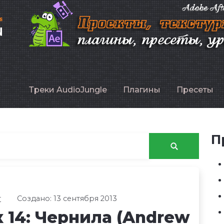
P
Треки AudioJungle
Плагины
Пресеты
П
r
Создано: 13 сентября 2013
ок 14: Чернила (Andrew