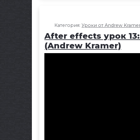
Категория:
Уроки от Andrew Krame
After effects урок 
(Andrew Kramer)