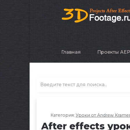
Главная
Проекты AE
Категория:
Уроки от Andrew Krame
After effects ур