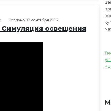
це
пр
по
r
Создано: 13 сентября 2013
ку
13: Симуляция освещения
ма
Те
ра
мо
М