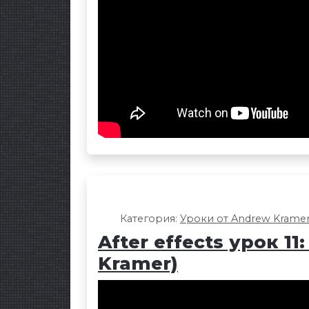
Категория:
Уроки от Andrew Krame
After effects урок 1
Kramer)