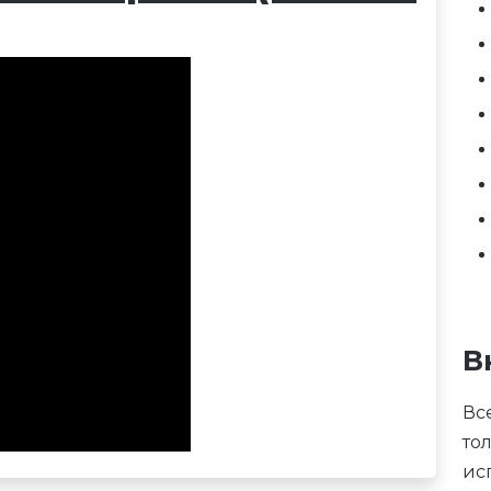
В
Вс
то
ис