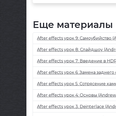
Еще материалы
After effects урок 9: Самоубийство 
After effects урок 8: Слайдшоу (And
After effects урок 7: Введение в HD
After effects урок 6: Замена заднег
After effects урок 5: Сотрясение ка
After effects урок 4: Основы (Andre
After effects урок 3. Deinterlace (An