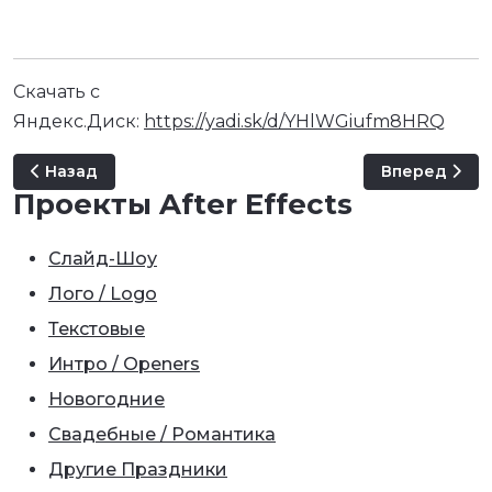
Скачать с
Яндекс.Диск:
https://yadi.sk/d/YHlWGiufm8HRQ
Предыдущий: Урок: Ключевые кадры и интерполяци
Следующий: P
Назад
Вперед
Проекты After Effects
Слайд-Шоу
Лого / Logo
Текстовые
Интро / Openers
Новогодние
Свадебные / Романтика
Другие Праздники