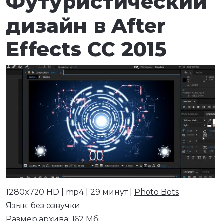
Футуристический
дизайн в After
Effects CC 2015
1280x720 HD | mp4 | 29 минут |
Photo Bots
Язык: без озвучки
Размер архива: 162 Мб