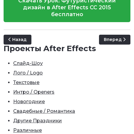
Скачать Урок: Футуристический
дизайн в After Effects CC 2015
бесплатно
Предыдущий: Урок: Создаём винтажный значок для 
Следующий: 
Назад
Вперед
Проекты After Effects
Слайд-Шоу
Лого / Logo
Текстовые
Интро / Openers
Новогодние
Свадебные / Романтика
Другие Праздники
Различные